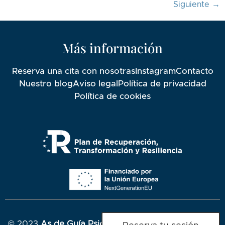
Siguiente
→
Más información
Reserva una cita con nosotras
Instagram
Contacto
Nuestro blog
Aviso legal
Política de privacidad
Política de cookies
© 2023
As de Guía Psicólogas.
Todos los derechos